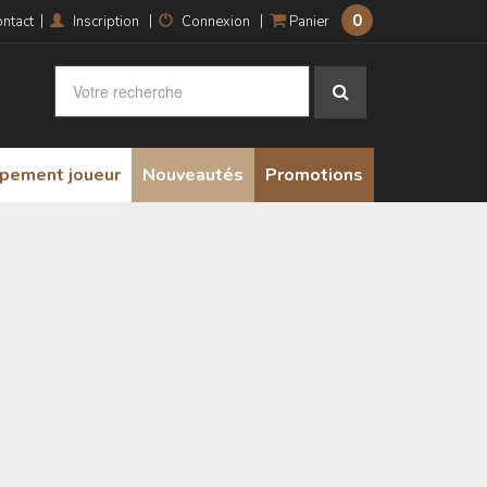
0
|
|
|
ntact
Inscription
Connexion
Panier
ipement joueur
Nouveautés
Promotions