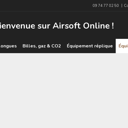
|
09 74 77 02 50
Co
ienvenue sur Airsoft Online !
longues
Billes, gaz & CO2
Équipement réplique
Équ