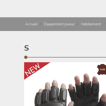
Accueil
/
Équipement joueur
/
Habillement
/
S