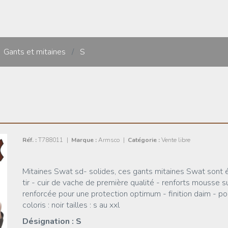
Gants et mitaines
/
S
Réf. :
T788011
|
Marque :
Armsco
|
Catégorie :
Vente libre
Mitaines Swat sd- solides, ces gants mitaines Swat sont étu
tir - cuir de vache de première qualité - renforts mousse s
renforcée pour une protection optimum - finition daim - p
coloris : noir tailles : s au xxl
Désignation : S