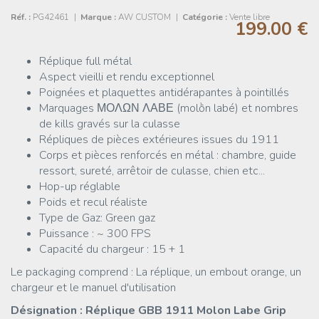
Réf. :
PG42461
|
Marque :
AW CUSTOM
|
Catégorie :
Vente libre
199.00 €
Réplique full métal
Aspect vieilli et rendu exceptionnel
Poignées et plaquettes antidérapantes à pointillés
Marquages ΜΟΛΩΝ ΛΑΒΕ (molṑn labé) et nombres
de kills gravés sur la culasse
Répliques de pièces extérieures issues du 1911
Corps et pièces renforcés en métal : chambre, guide
ressort, sureté, arrêtoir de culasse, chien etc...
Hop-up réglable
Poids et recul réaliste
Type de Gaz: Green gaz
Puissance : ~ 300 FPS
Capacité du chargeur : 15 + 1
Le packaging comprend : La réplique, un embout orange, un
chargeur et le manuel d'utilisation
Désignation : Réplique GBB 1911 Molon Labe Grip