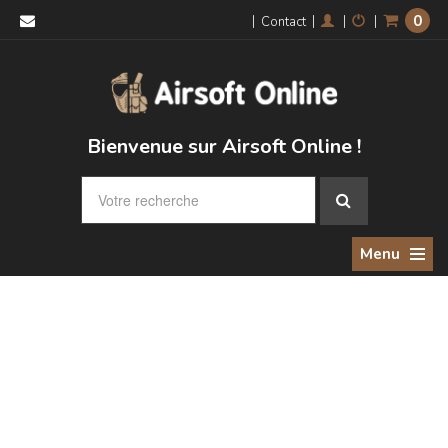
0
|
|
|
|
Contact
Bienvenue sur Airsoft Online !
Menu