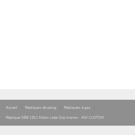
Accueil
/
Répliques de poing
/
Répliques à gaz
/
Réplique GBB 1911 Molon Labe Grip marron - AW CUSTOM