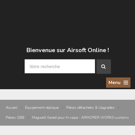
Bienvenue sur Airsoft Online !
Menu
Accueil
/
Équipement réplique
/
Pièces détachées & Upgrades
/
Pièces GBB
/
Magwell flared pour hi-capa - ARMORER WORKS customs