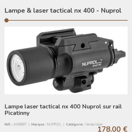
Lampe & laser tactical nx 400 - Nuprol
Lampe laser tactical nx 400 Nuprol sur rail
Picatinny
Réf. :
A69897
|
Marque :
NUPROL
|
Catégorie :
Vente libre
178.00 €