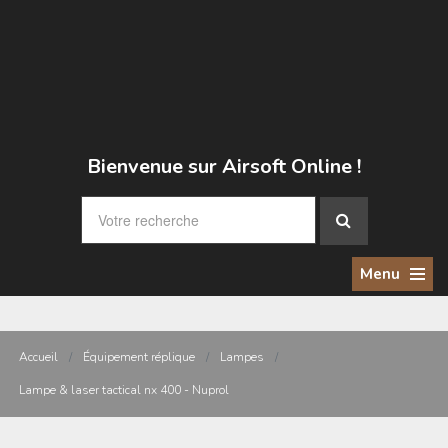
Bienvenue sur Airsoft Online !
Menu
Accueil
/
Équipement réplique
/
Lampes
/
Lampe & laser tactical nx 400 - Nuprol