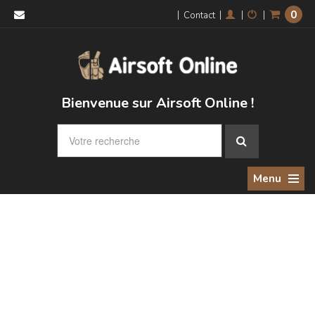
0
|
|
|
|
Contact
Bienvenue sur Airsoft Online !
Menu