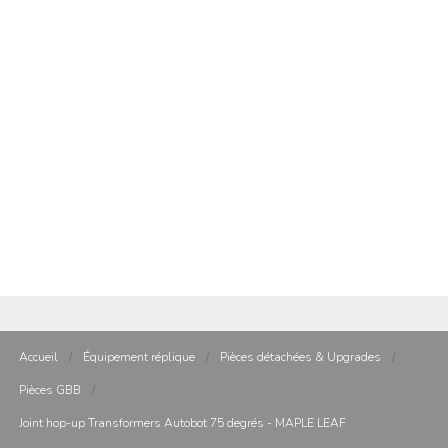
Accueil
/
Équipement réplique
/
Pièces détachées & Upgrades
/
Pièces GBB
/
Joint hop-up Transformers Autobot 75 degrés - MAPLE LEAF