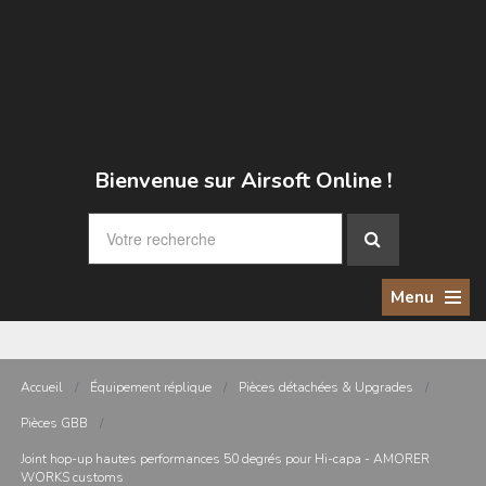
Bienvenue sur Airsoft Online !
Menu
Accueil
/
Équipement réplique
/
Pièces détachées & Upgrades
/
Pièces GBB
/
Joint hop-up hautes performances 50 degrés pour Hi-capa - AMORER
WORKS customs