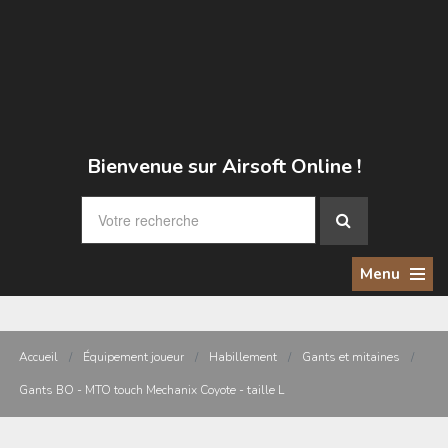
Bienvenue sur Airsoft Online !
Menu
Accueil
/
Équipement joueur
/
Habillement
/
Gants et mitaines
/
Gants BO - MTO touch Mechanix Coyote - taille L