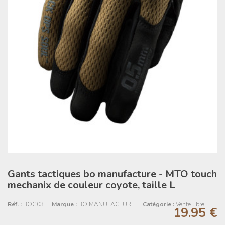
Gants tactiques bo manufacture - MTO touch
mechanix de couleur coyote, taille L
Réf. :
BOG03
|
Marque :
BO MANUFACTURE
|
Catégorie :
Vente libre
19.95 €