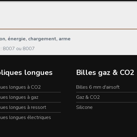
âton, énergie, chargement, arme
 : 8007 ou 8007
liques longues
Billes gaz & CO2
ques longues à CO2
Billes 6 mm d'airsoft
ques longues à gaz
Gaz & CO2
ues longues à ressort
Silicone
ues longues électriques