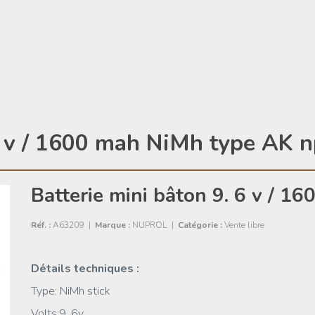
6 v / 1600 mah NiMh type AK 
Batterie mini bâton 9. 6 v / 1
Réf. :
A63209
|
Marque :
NUPROL
|
Catégorie :
Vente libre
Détails techniques :
Type: NiMh stick
Volts:9. 6v